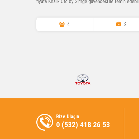
fiyata Kiralık Oto by Simge güvencesi ile temin edebili
4
2
Bize Ulaşın
0 (532) 418 26 53