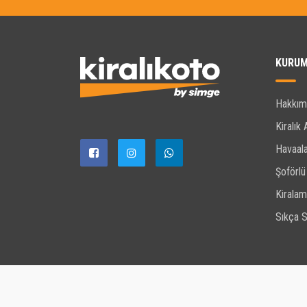
KURU
Hakkım
Kiralık 
Havaala
Şoförlü
Kiralam
Sıkça S