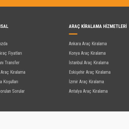
MSAL
ARAÇ KIRALAMA HIZMETLERI
ızda
Ankara Araç Kiralama
Araç Fiyatları
Konya Araç Kiralama
nı Transfer
İstanbul Araç Kiralama
 Araç Kiralama
Eskişehir Araç Kiralama
a Koşulları
İzmir Araç Kiralama
orulan Sorular
Antalya Araç Kiralama
Tüm hakları saklıdır. © 2026
Kiralık Oto by Simge