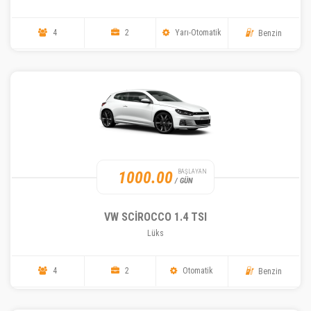
4
2
Yarı-Otomatik
Benzin
1000.00
BAŞLAYAN
/ GÜN
VW SCIROCCO 1.4 TSI
Lüks
4
2
Otomatik
Benzin