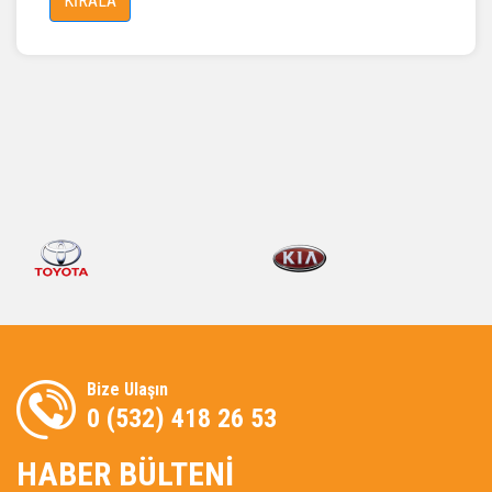
KİRALA
Bize Ulaşın
0 (532) 418 26 53
HABER BÜLTENİ