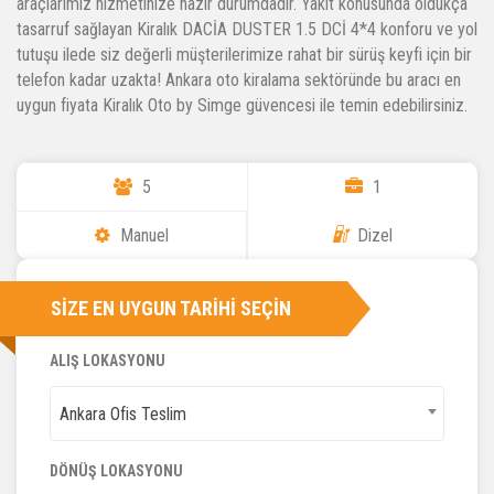
araçlarımız hizmetinize hazır durumdadır. Yakıt konusunda oldukça
tasarruf sağlayan Kiralık DACİA DUSTER 1.5 DCİ 4*4 konforu ve yol
tutuşu ilede siz değerli müşterilerimize rahat bir sürüş keyfi için bir
telefon kadar uzakta! Ankara oto kiralama sektöründe bu aracı en
uygun fiyata Kiralık Oto by Simge güvencesi ile temin edebilirsiniz.
5
1
Manuel
Dizel
SIZE EN UYGUN TARIHI SEÇIN
ALIŞ LOKASYONU
Ankara Ofis Teslim
Ankara Ofis Teslim
DÖNÜŞ LOKASYONU